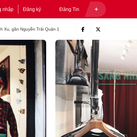
g nhập
Đăng ký
Đăng Tin
nh Xu, gần Nguyễn Trãi Quận 1