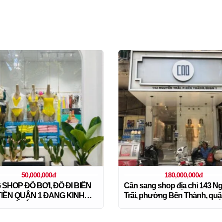
50,000,000đ
180,000,000đ
SHOP ĐỒ BƠI, ĐỒ ĐI BIỂN
Cần sang shop địa chỉ 143 N
IỀN QUẬN 1 ĐANG KINH
Trãi, phường Bến Thành, quậ
H CÓ LỜI