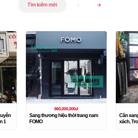
Tìm kiếm mới
860,000,000đ
guyễn
Sang thương hiệu thời trang nam
Cần sang
n 1
FOMO
xách, T
Chân, Qu