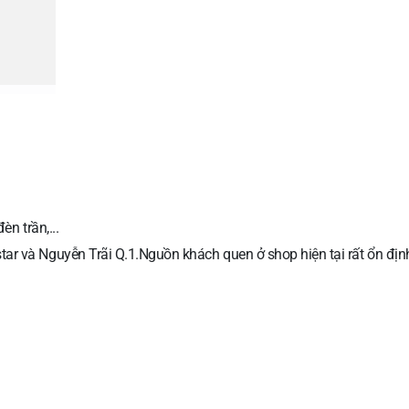
èn trần,...
r và Nguyễn Trãi Q.1.Nguồn khách quen ở shop hiện tại rất ổn định, 