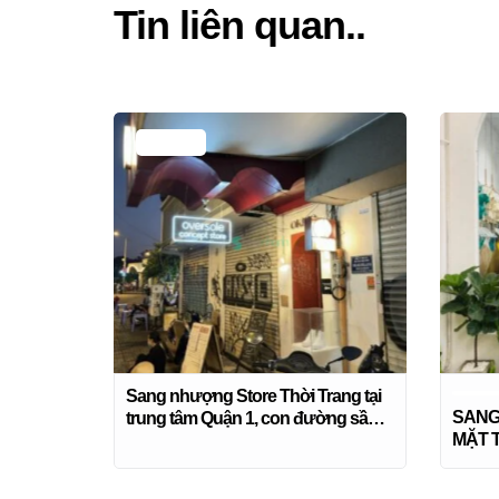
Tin liên quan..
Maximum
Sang nhượng Store Thời Trang tại
SANG 
trung tâm Quận 1, con đường sầm
MẶT T
uất Lê Lợi
DOAN