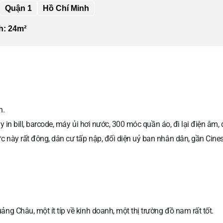
Quận 1
Hồ Chí Minh
ch: 24m²
n.
 in bill, barcode, máy ủi hơi nước, 300 móc quần áo, đi lại điện âm, đ
 này rất đông, dân cư tấp nập, đối diện uỷ ban nhân dân, gần Cinesta
g Châu, một ít típ về kinh doanh, một thị trường đồ nam rất tốt.