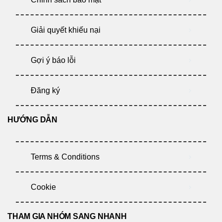
Giải quyết khiếu nại
Gợi ý báo lỗi
Đăng ký
HƯỚNG DẪN
Terms & Conditions
Cookie
THAM GIA NHÓM SANG NHANH