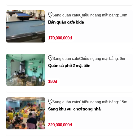
Sang quán cafe
Chiều ngang mặt bằng: 10m
Quận Sơn Trà
Đà Nẵng
Bán quán cafe bida
170,000,000đ
Sang quán cafe
Chiều ngang mặt bằng: 6m
Cù Lao
Quận Phú Nhuận
Hồ Chí Minh
Quán cà phê 2 mặt tiền
180đ
Sang quán cafe
Chiều ngang mặt bằng: 15m
Đông Bắc
Quận 12
Hồ Chí Minh
Sang khu vui chơi trong nhà
320,000,000đ