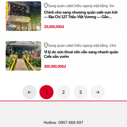
Sang quán cafe
Chiều ngang mặt bằng: 5m
Triệu Việt Vương
Quận Hai Bà Trưng
Hà Nội
Chính chủ sang nhượng quán cafe cực hót
— Địa Chỉ 127 Triệu Việt Vương — Gần
Vincom Bà Triệu
29,000,000đ
Sang quán cafe
Chiều ngang mặt bằng: 24m
Quốc Lộ 13
Quận Thủ Đức - TP Thủ Đức
Vì lý do sức khoẻ nên cần sang nhanh quán
Hồ Chí Minh
Cafe sân vườn
300,000,000đ
1
2
3
Hotline: 0907.668.697