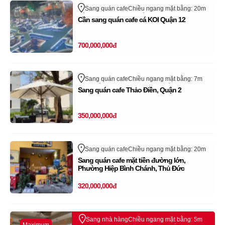
Sang quán cafe
Chiều ngang mặt bằng: 20m
Trần Thị Năm
Quận 12
Hồ Chí Minh
Cần sang quán cafe cá KOI Quận 12
Cửa hàng, quán đã sang nhượng thành công
trên sangnhanh.vn (Vui lòng bỏ qua tin rao này)
700,000,000đ
Sang quán cafe
Chiều ngang mặt bằng: 7m
Thảo Điền
Quận 2 - TP Thủ Đức
Hồ Chí Minh
Sang quán cafe Thảo Điền, Quận 2
Cửa hàng, quán đã sang nhượng thành công
trên sangnhanh.vn (Vui lòng bỏ qua tin rao này)
350,000,000đ
Sang quán cafe
Chiều ngang mặt bằng: 20m
Quận Thủ Đức - TP Thủ Đức
Hồ Chí Minh
Sang quán cafe mặt tiền đường lớn,
Cửa hàng, quán đã sang nhượng thành công
trên sangnhanh.vn (Vui lòng bỏ qua tin rao này)
Phường Hiệp Bình Chánh, Thủ Đức
320,000,000đ
Sang nhà hàng
Chiều ngang mặt bằng: 5m