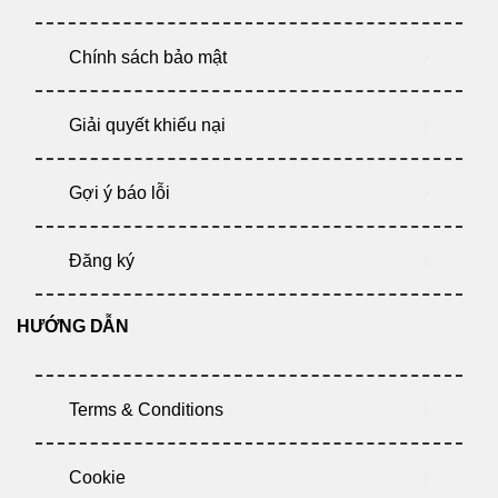
Chính sách bảo mật
Giải quyết khiếu nại
Gợi ý báo lỗi
Đăng ký
HƯỚNG DẪN
Terms & Conditions
Cookie