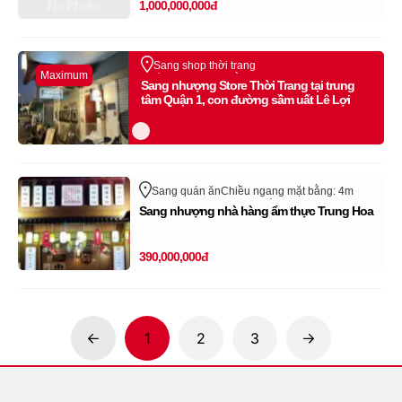
No Photo
1,000,000,000đ
Sang shop thời trang
Maximum
Chiều ngang mặt bằng: 4m
Lê Lợi
Quận 1
Sang nhượng Store Thời Trang tại trung
Hồ Chí Minh
tâm Quận 1, con đường sầm uất Lê Lợi
Sang quán ăn
Chiều ngang mặt bằng: 4m
Cư Xá Bình Thới
Quận 11
Hồ Chí Minh
Sang nhượng nhà hàng ẩm thực Trung Hoa
390,000,000đ
1
2
3