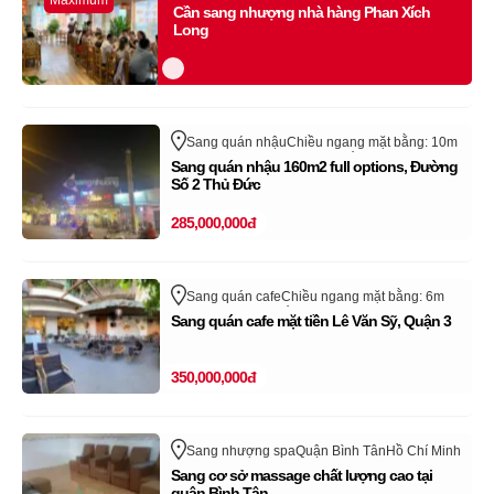
Maximum
Phan Xích Long
Quận Phú Nhuận
Hồ Chí Minh
Cần sang nhượng nhà hàng Phan Xích
Long
Sang quán nhậu
Chiều ngang mặt bằng: 10m
Quận Thủ Đức - TP Thủ Đức
Hồ Chí Minh
Sang quán nhậu 160m2 full options, Đường
Số 2 Thủ Đức
285,000,000đ
Sang quán cafe
Chiều ngang mặt bằng: 6m
Lê Văn Sỹ
Quận 3
Hồ Chí Minh
Sang quán cafe mặt tiền Lê Văn Sỹ, Quận 3
Cửa hàng, quán đã sang nhượng thành công
trên sangnhanh.vn (Vui lòng bỏ qua tin rao này)
350,000,000đ
Sang nhượng spa
Quận Bình Tân
Hồ Chí Minh
Sang cơ sở massage chất lượng cao tại
quận Bình Tân