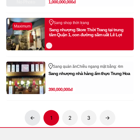
No Photo
1,000,000,000đ
Sang shop thời trang
Maximum
Chiều ngang mặt bằng: 4m
Lê Lợi
Quận 1
Sang nhượng Store Thời Trang tại trung
Hồ Chí Minh
tâm Quận 1, con đường sầm uất Lê Lợi
Sang quán ăn
Chiều ngang mặt bằng: 4m
Cư Xá Bình Thới
Quận 11
Hồ Chí Minh
Sang nhượng nhà hàng ẩm thực Trung Hoa
390,000,000đ
1
2
3