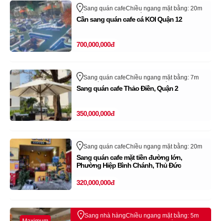
Sang quán cafe
Chiều ngang mặt bằng: 20m
Trần Thị Năm
Quận 12
Hồ Chí Minh
Cần sang quán cafe cá KOI Quận 12
Cửa hàng, quán đã sang nhượng thành công
trên sangnhanh.vn (Vui lòng bỏ qua tin rao này)
700,000,000đ
Sang quán cafe
Chiều ngang mặt bằng: 7m
Thảo Điền
Quận 2 - TP Thủ Đức
Hồ Chí Minh
Sang quán cafe Thảo Điền, Quận 2
Cửa hàng, quán đã sang nhượng thành công
trên sangnhanh.vn (Vui lòng bỏ qua tin rao này)
350,000,000đ
Sang quán cafe
Chiều ngang mặt bằng: 20m
Quận Thủ Đức - TP Thủ Đức
Hồ Chí Minh
Sang quán cafe mặt tiền đường lớn,
Cửa hàng, quán đã sang nhượng thành công
trên sangnhanh.vn (Vui lòng bỏ qua tin rao này)
Phường Hiệp Bình Chánh, Thủ Đức
320,000,000đ
Sang nhà hàng
Chiều ngang mặt bằng: 5m