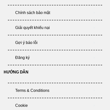
Chính sách bảo mật
Giải quyết khiếu nại
Gợi ý báo lỗi
Đăng ký
HƯỚNG DẪN
Terms & Conditions
Cookie