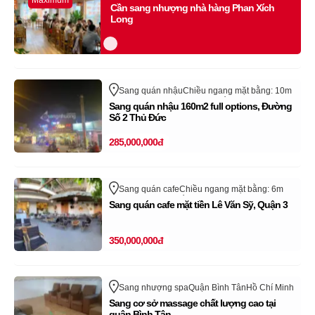
Maximum
Phan Xích Long
Quận Phú Nhuận
Hồ Chí Minh
Cần sang nhượng nhà hàng Phan Xích
Long
Sang quán nhậu
Chiều ngang mặt bằng: 10m
Quận Thủ Đức - TP Thủ Đức
Hồ Chí Minh
Sang quán nhậu 160m2 full options, Đường
Số 2 Thủ Đức
285,000,000đ
Sang quán cafe
Chiều ngang mặt bằng: 6m
Lê Văn Sỹ
Quận 3
Hồ Chí Minh
Sang quán cafe mặt tiền Lê Văn Sỹ, Quận 3
Cửa hàng, quán đã sang nhượng thành công
trên sangnhanh.vn (Vui lòng bỏ qua tin rao này)
350,000,000đ
Sang nhượng spa
Quận Bình Tân
Hồ Chí Minh
Sang cơ sở massage chất lượng cao tại
quận Bình Tân