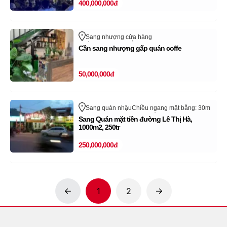
400,000,000đ
Sang nhượng cửa hàng
Chiều ngang mặt bằng: 5m
Huyện Bình Xuyên
Cần sang nhượng gấp quán coffe
Vĩnh Phúc
Cửa hàng, quán đã sang nhượng thành công
trên sangnhanh.vn (Vui lòng bỏ qua tin rao này)
50,000,000đ
Sang quán nhậu
Chiều ngang mặt bằng: 30m
Lê Thị Hà
Huyện Hóc Môn
Hồ Chí Minh
Sang Quán mặt tiền đường Lê Thị Hà,
1000m2, 250tr
250,000,000đ
1
2