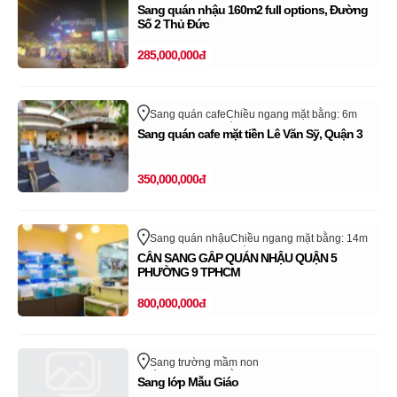
Quận Thủ Đức - TP Thủ Đức
Hồ Chí Minh
Sang quán nhậu 160m2 full options, Đường
Số 2 Thủ Đức
285,000,000đ
Sang quán cafe
Chiều ngang mặt bằng: 6m
Lê Văn Sỹ
Quận 3
Hồ Chí Minh
Sang quán cafe mặt tiền Lê Văn Sỹ, Quận 3
Cửa hàng, quán đã sang nhượng thành công
trên sangnhanh.vn (Vui lòng bỏ qua tin rao này)
350,000,000đ
Sang quán nhậu
Chiều ngang mặt bằng: 14m
Hùng Vương
Quận 5
Hồ Chí Minh
CẦN SANG GẤP QUÁN NHẬU QUẬN 5
PHƯỜNG 9 TPHCM
800,000,000đ
Sang trường mầm non
Chiều ngang mặt bằng: 8m
Huyện Nhà Bè
Sang lớp Mẫu Giáo
Hồ Chí Minh