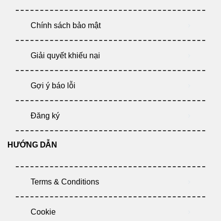
Chính sách bảo mật
Giải quyết khiếu nại
Gợi ý báo lỗi
Đăng ký
HƯỚNG DẪN
Terms & Conditions
Cookie