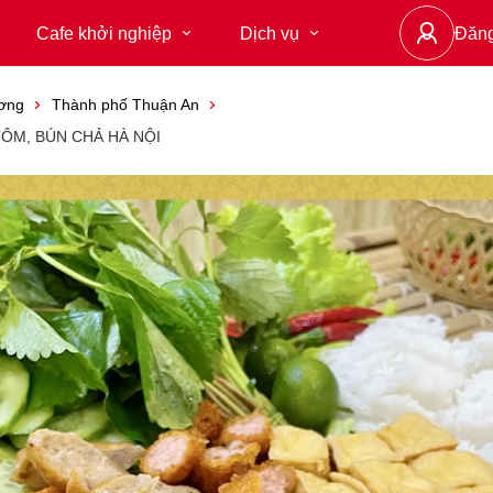
Cafe khởi nghiệp
Dịch vụ
Đăn
ơng
Thành phố Thuận An
ÔM, BÚN CHẢ HÀ NỘI