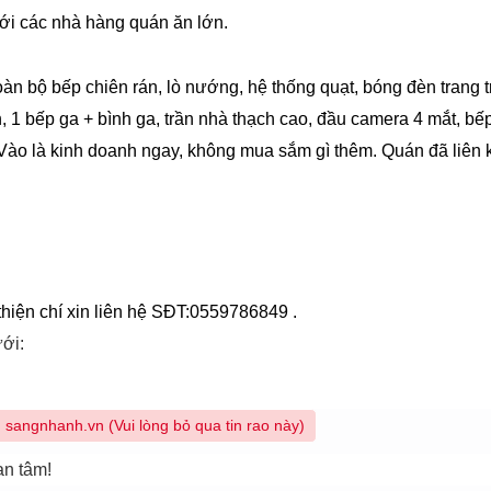
ới các nhà hàng quán ăn lớn.
àn bộ bếp chiên rán, lò nướng, hệ thống quạt, bóng đèn trang trí
n, 1 bếp ga + bình ga, trần nhà thạch cao, đầu camera 4 mắt, bế
 Vào là kinh doanh ngay, không mua sắm gì thêm. Quán đã liên 
thiện chí xin liên hệ SĐT:0559786849 .
ưới:
sangnhanh.vn (Vui lòng bỏ qua tin rao này)
an tâm!