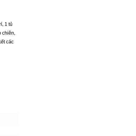
, 1 tủ
p chiên,
kết các